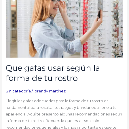
según
la
forma
de
tu
rostro
Que gafas usar según la
forma de tu rostro
Sin categoría
/
lorendy martinez
Elegir las gafas adecuadas para la forma de tu rostro es
fundamental para resaltar tus rasgos y brindar equilibrio a tu
apariencia. Aquí te presento algunas recomendaciones según
la forma de tu rostro: Recuerda que estas son solo
recomendaciones generales y lo más importante es que te